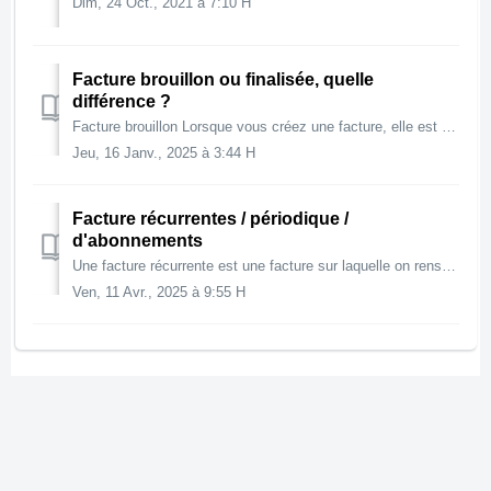
Dim, 24 Oct., 2021 à 7:10 H
Facture brouillon ou finalisée, quelle
différence ?
Facture brouillon Lorsque vous créez une facture, elle est en brouillon. Vous pouvez la compléter au fur et à mesure, changer lex prix, revoir son contenu,...
Jeu, 16 Janv., 2025 à 3:44 H
Facture récurrentes / périodique /
d'abonnements
Une facture récurrente est une facture sur laquelle on renseigne une périodicité. A chaque période, une facture sera générée sur le modèle. Si vous facture...
Ven, 11 Avr., 2025 à 9:55 H