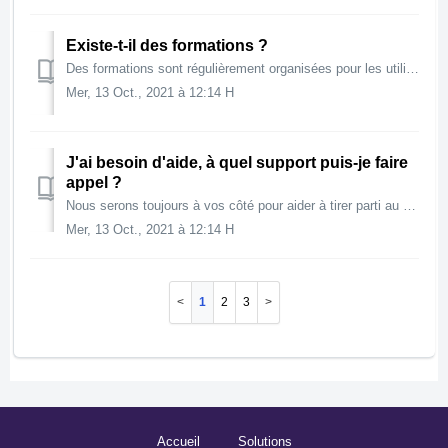
Existe-t-il des formations ?
Des formations sont régulièrement organisées pour les utilisateurs d’Altoviz. Pour consulter le planning des formations et vous y inscrire, suivez ce lien. ...
Mer, 13 Oct., 2021 à 12:14 H
J'ai besoin d'aide, à quel support puis-je faire
appel ?
Nous serons toujours à vos côté pour aider à tirer parti au mieux de l’app Altoviz. Vous pouvez nous contacter par chat, email et, en fonction de votre abon...
Mer, 13 Oct., 2021 à 12:14 H
1
2
3
Accueil
Solutions